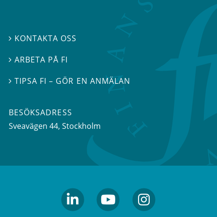
KONTAKTA OSS

ARBETA PÅ FI

TIPSA FI – GÖR EN ANMÄLAN

BESÖKSADRESS
Sveavägen 44
, Stockholm
linkedin
youtube
Instagram