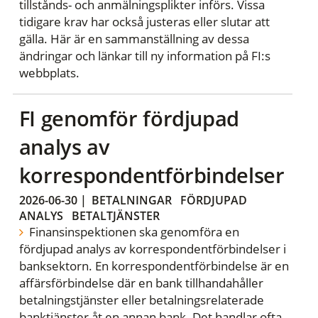
tillstånds- och anmälningsplikter införs. Vissa
tidigare krav har också justeras eller slutar att
gälla. Här är en sammanställning av dessa
ändringar och länkar till ny information på FI:s
webbplats.
FI genomför fördjupad
analys av
korrespondentförbindelser
2026-06-30
|
BETALNINGAR
FÖRDJUPAD
ANALYS
BETALTJÄNSTER
Finansinspektionen ska genomföra en
fördjupad analys av korrespondentförbindelser i
banksektorn. En korrespondentförbindelse är en
affärsförbindelse där en bank tillhandahåller
betalningstjänster eller betalningsrelaterade
banktjänster åt en annan bank. Det handlar ofta