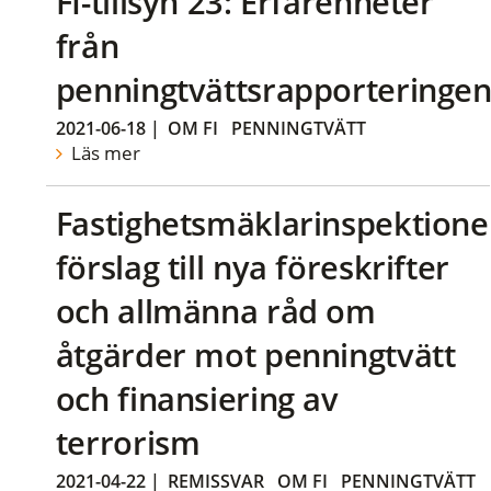
FI-tillsyn 23: Erfarenheter
från
penningtvättsrapporteringe
2021-06-18
|
OM FI
PENNINGTVÄTT
Läs mer
Fastighetsmäklarinspektione
förslag till nya föreskrifter
och allmänna råd om
åtgärder mot penningtvätt
och finansiering av
terrorism
2021-04-22
|
REMISSVAR
OM FI
PENNINGTVÄTT