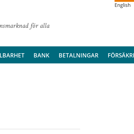
English
ansmarknad för alla
LBARHET
BANK
BETALNINGAR
FÖRSÄKR