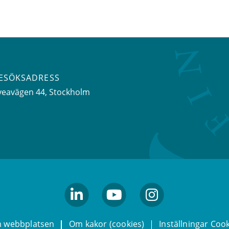
ESÖKSADRESS
veavägen 44
, Stockholm
linkedin
youtube
Instagram
 webbplatsen
Om kakor (cookies)
Inställningar Coo