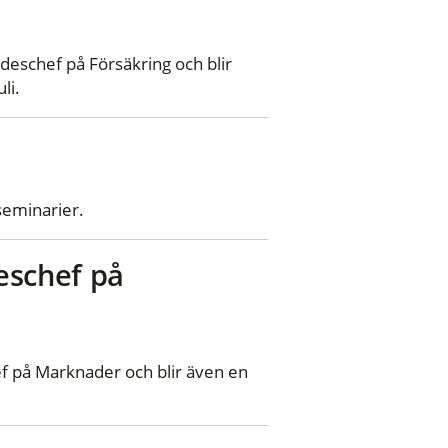
schef på Försäkring och blir
li.
seminarier.
schef på
på Marknader och blir även en