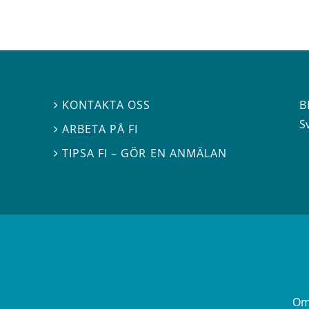
B
KONTAKTA OSS

S
ARBETA PÅ FI

TIPSA FI – GÖR EN ANMÄLAN

Om