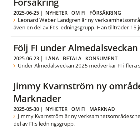
Försäkring
2025-06-25
|
NYHETER
OM FI
FÖRSÄKRING
Leonard Weber Landgren är ny verksamhetsområde
även en del av FI:s ledningsgrupp. Han tillträder 15 ju
Följ FI under Almedalsveckan
2025-06-23
|
LÅNA
BETALA
KONSUMENT
Under Almedalsveckan 2025 medverkar FI i flera 
Jimmy Kvarnström ny område
Marknader
2025-05-30
|
NYHETER
OM FI
MARKNAD
Jimmy Kvarnström är ny verksamhetsområdeschef 
del av FI:s ledningsgrupp.