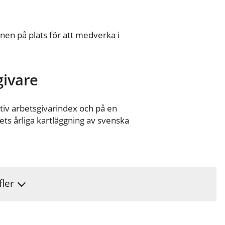
en på plats för att medverka i
givare
tiv arbetsgivarindex och på en
tets årliga kartläggning av svenska
fler