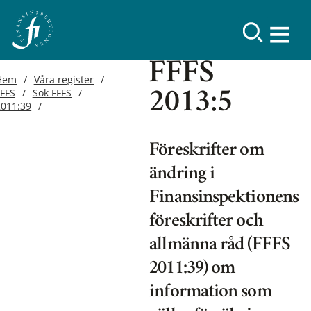
FFFS
Hem
Våra register
FFFS
Sök FFFS
2013:5
2011:39
Föreskrifter om
ändring i
Finansinspektionens
föreskrifter och
allmänna råd (FFFS
2011:39) om
information som