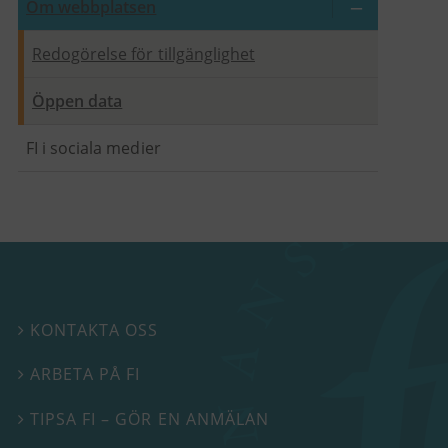
Om webbplatsen
Redogörelse för tillgänglighet
Öppen data
FI i sociala medier
KONTAKTA OSS

ARBETA PÅ FI

TIPSA FI – GÖR EN ANMÄLAN
