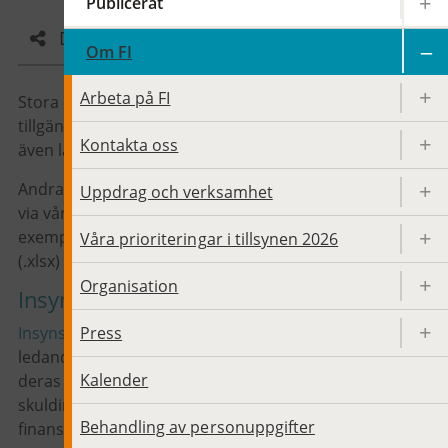
Publicerat
Dela sidan
Om FI
Arbeta på FI
Stora delar av FI:s statistik är offentlig och är
tillgänglig via
SCB:s Finansmarknadsstatistik
och kan
Kontakta oss
även laddas ned som öppen data.
Andra delar av vår offentliga statistik är tillgänglig
Uppdrag och verksamhet
via vår webbplats fi.se, till
exempel Insynsregistret (.csv), Blankningslistan
Våra prioriteringar i tillsynen 2026
(.xlsx) och Varningslistan (.xlsx).
Organisation
Insynsregistret
Press
Insynsregistret
innehåller uppgifter om personer i
ledande ställning och de transaktioner som de och
Kalender
deras närstående har genomfört i aktier och
skuldinstrument i företaget och övriga relaterade
Behandling av personuppgifter
finansiella instrument.