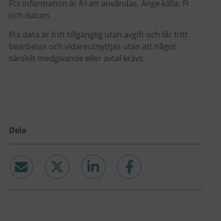
FI:s information är fri att användas. Ange källa, FI
och datum.
FI:s data är fritt tillgänglig utan avgift och får fritt
bearbetas och vidareutnyttjas utan att något
särskilt medgivande eller avtal krävs.
Dela
email
twitter
linkedin
facebook