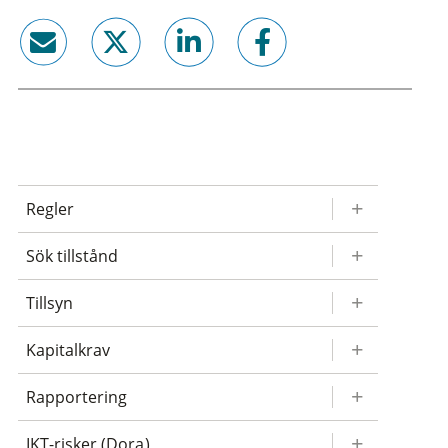
email
twitter
linkedin
facebook
Regler
Sök tillstånd
Tillsyn
Kapitalkrav
Rapportering
IKT-risker (Dora)