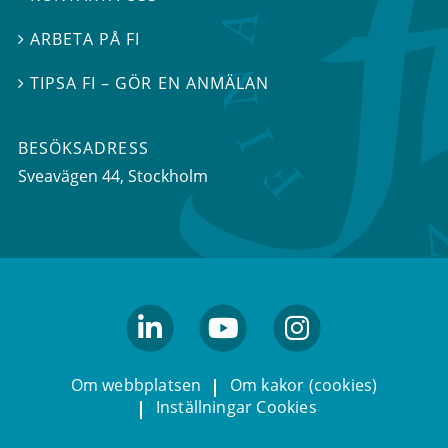
ARBETA PÅ FI

TIPSA FI – GÖR EN ANMÄLAN

BESÖKSADRESS
Sveavägen 44
, Stockholm
linkedin
youtube
Instagram
Om webbplatsen
Om kakor (cookies)
Inställningar Cookies