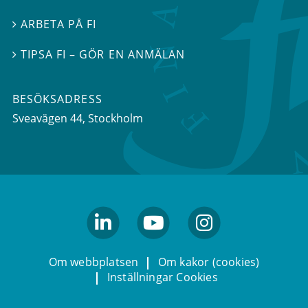
ARBETA PÅ FI

TIPSA FI – GÖR EN ANMÄLAN

BESÖKSADRESS
Sveavägen 44
, Stockholm
linkedin
youtube
Instagram
Om webbplatsen
Om kakor (cookies)
Inställningar Cookies