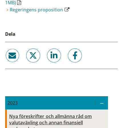
1MB)
Regeringens proposition
Dela
email
twitter
linkedin
facebook
2023
Nya föreskrifter och allmänna råd om
valutaväxling och annan finansiell