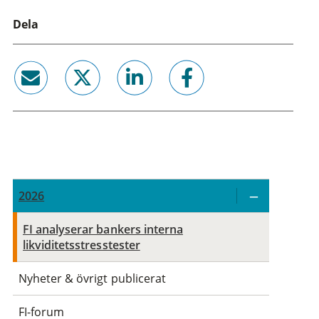
Dela
email
twitter
linkedin
facebook
2026
FI analyserar bankers interna
likviditetsstresstester
Nyheter & övrigt publicerat
FI-forum