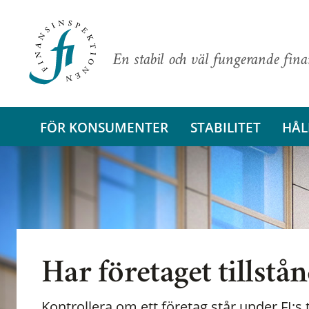
En stabil och väl fungerande fin
FÖR KONSUMENTER
STABILITET
HÅL
Har företaget tillstå
Kontrollera om ett företag står under FI:s t