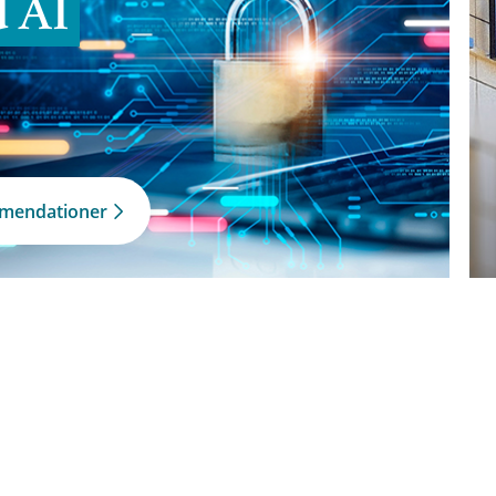
d AI
mmendationer