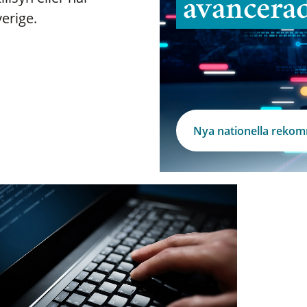
avancera
verige.
Nya nationella reko