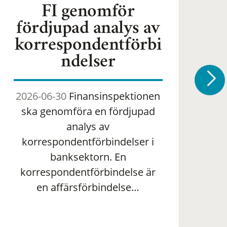
FI genomför
fördjupad analys av
korrespondentförbi
ndelser
2026-06-30
Finansinspektionen
2
ska genomföra en fördjupad
om 
analys av
ha
korrespondentförbindelser i
banksektorn. En
om
korrespondentförbindelse är
en affärsförbindelse…