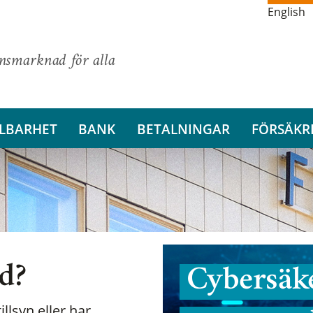
English
ansmarknad för alla
LBARHET
BANK
BETALNINGAR
FÖRSÄKR
nd?
Cybersäke
illsyn eller har