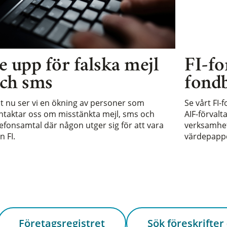
e upp för falska mejl
FI-fo
ch sms
fondb
st nu ser vi en ökning av personer som
Se vårt FI-
ntaktar oss om misstänkta mejl, sms och
AIF-förvalt
lefonsamtal där någon utger sig för att vara
verksamhet 
n FI.
värdepappe
Företagsregistret
Sök föreskrifter 