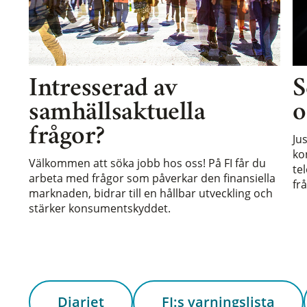
Intresserad av
S
samhällsaktuella
o
frågor?
Ju
ko
Välkommen att söka jobb hos oss! På FI får du
te
arbeta med frågor som påverkar den finansiella
frå
marknaden, bidrar till en hållbar utveckling och
stärker konsumentskyddet.
Diariet
FI:s varningslista