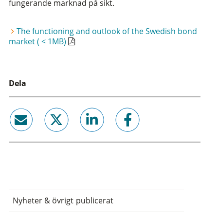
fungerande marknad på sikt.
The functioning and outlook of the Swedish bond
market ( < 1MB)
Dela
email
twitter
linkedin
facebook
Nyheter & övrigt publicerat