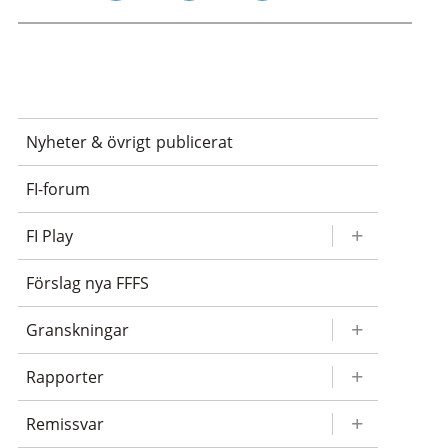
email
twitter
linkedin
facebook
Nyheter & övrigt publicerat
FI-forum
FI Play
Förslag nya FFFS
Granskningar
Rapporter
Remissvar