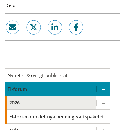
Dela
email
twitter
linkedin
facebook
Nyheter & övrigt publicerat
FI-forum
2026
FI-forum om det nya penningtvättspaketet