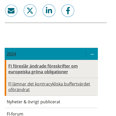
email
twitter
linkedin
facebook
2024
FI föreslår ändrade föreskrifter om
europeiska gröna obligationer
FI lämnar det kontracykliska buffertvärdet
oförändrat
Nyheter & övrigt publicerat
FI-forum