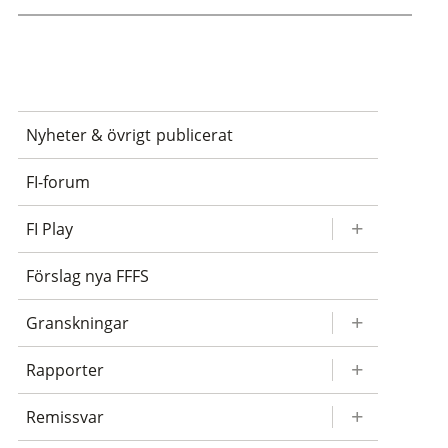
email
twitter
linkedin
facebook
Nyheter & övrigt publicerat
FI-forum
FI Play
Förslag nya FFFS
Granskningar
Rapporter
Remissvar