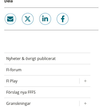
Dela
email
twitter
linkedin
facebook
Nyheter & övrigt publicerat
FI-forum
FI Play
Förslag nya FFFS
Granskningar