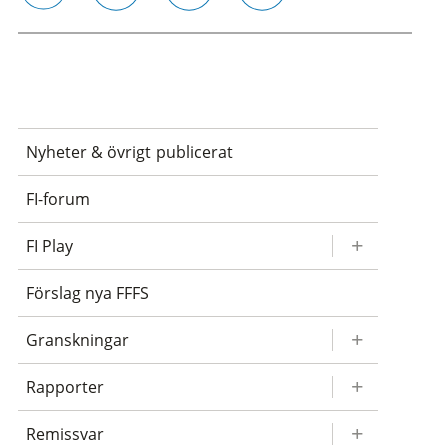
email
twitter
linkedin
facebook
Nyheter & övrigt publicerat
FI-forum
FI Play
Förslag nya FFFS
Granskningar
Rapporter
Remissvar