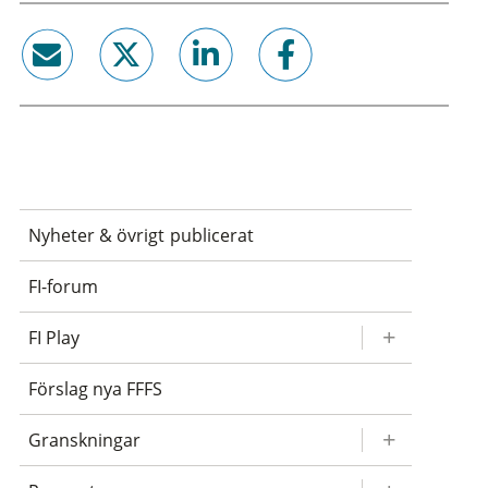
email
twitter
linkedin
facebook
Nyheter & övrigt publicerat
FI-forum
FI Play
Förslag nya FFFS
Granskningar