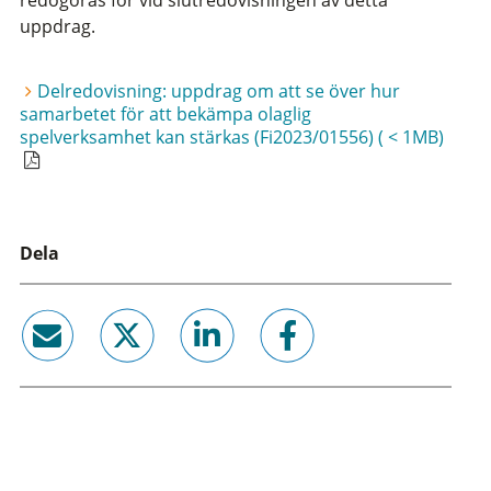
redogöras för vid slutredovisningen av detta
uppdrag.
Delredovisning: uppdrag om att se över hur
samarbetet för att bekämpa olaglig
spelverksamhet kan stärkas (Fi2023/01556) ( < 1MB)
Dela
email
twitter
linkedin
facebook