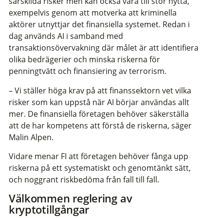
särskilda risker men kan också vara till stor nytta,
exempelvis genom att motverka att kriminella
aktörer utnyttjar det finansiella systemet. Redan i
dag används AI i samband med
transaktionsövervakning där målet är att identifiera
olika bedrägerier och minska riskerna för
penningtvätt och finansiering av terrorism.
– Vi ställer höga krav på att finanssektorn vet vilka
risker som kan uppstå när AI börjar användas allt
mer. De finansiella företagen behöver säkerställa
att de har kompetens att förstå de riskerna, säger
Malin Alpen.
Vidare menar FI att företagen behöver fånga upp
riskerna på ett systematiskt och genomtänkt sätt,
och noggrant riskbedöma från fall till fall.
Välkommen reglering av
kryptotillgångar