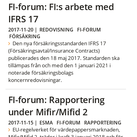
FI-forum: FI:s arbete med
IFRS 17
2017-11-20
|
REDOVISNING
FI-FORUM
FÖRSÄKRING
Den nya försäkringsstandarden IFRS 17
(Försäkringsavtal/Insurance Contracts)
publicerades den 18 maj 2017. Standarden ska
tillämpas från och med den 1 januari 2021 i
noterade försäkringsbolags
koncernredovisningar.
FI-forum: Rapportering
under Mifir/Mifid 2
2017-11-15
|
ESMA
FI-FORUM
RAPPORTERING
EU-regelverket för värdepappersmarknaden,
Mifir/Mifid 2, träder i kraft 3 januari 2018 och för